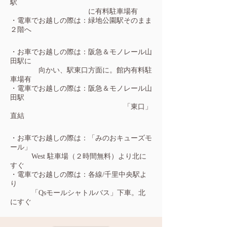
駅
に有料駐車場有
・電車でお越しの際は：緑地公園駅そのまま
２階へ
・お車でお越しの際は：阪急＆モノレール山
田駅に
向かい、駅東口方面に。館内
有料駐
車場有
・電車でお越しの際は：
阪急＆モノレール山
田駅
「東口」
直結
・お車でお越しの際は：「みのおキューズモ
ール」
West 駐車場（２時間無料）より北に
すぐ
・電車でお越しの際は：各線/千里中央駅よ
り
「Qsモールシャトルバス」下車。
北
にすぐ